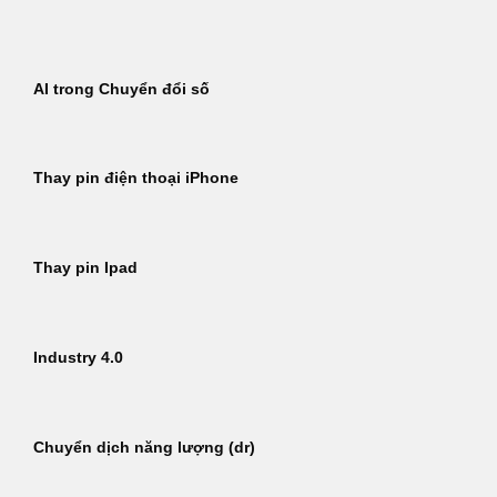
Bỏ
qua
nội
AI trong Chuyển đổi số
dung
Thay pin điện thoại iPhone
Thay pin Ipad
Industry 4.0
Chuyển dịch năng lượng (dr)