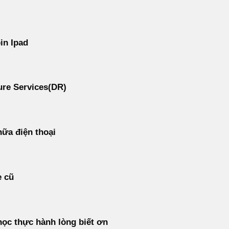
in Ipad
re Services(DR)
ữa điện thoại
e cũ
ọc thực hành lòng biết ơn