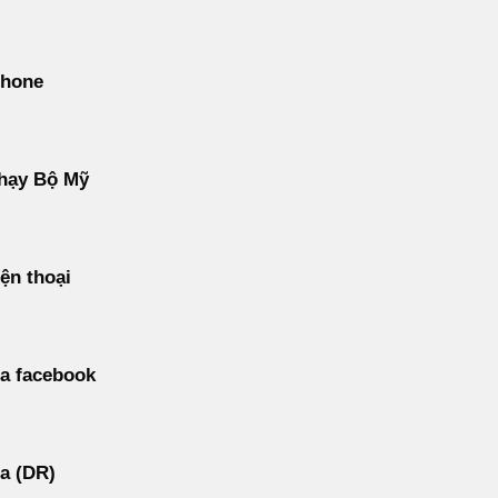
phone
hạy Bộ Mỹ
ện thoại
a facebook
a (DR)