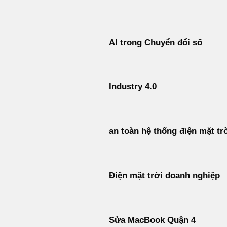
Bỏ
qua
nội
AI trong Chuyển đổi số
dung
Industry 4.0
an toàn hệ thống điện mặt tr
Điện mặt trời doanh nghiệp
Sửa MacBook Quận 4