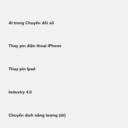
Bỏ
qua
nội
AI trong Chuyển đổi số
dung
Thay pin điện thoại iPhone
Thay pin Ipad
Industry 4.0
Chuyển dịch năng lượng (dr)