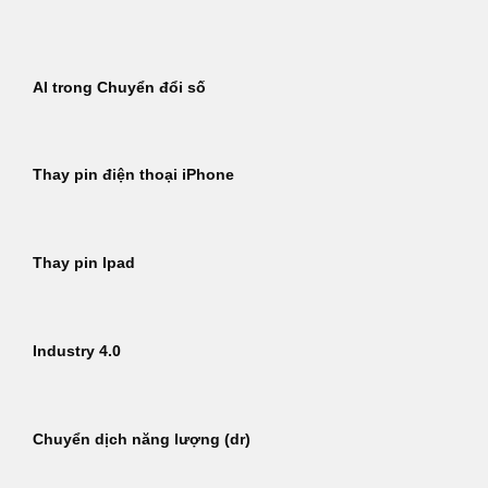
Bỏ
qua
nội
AI trong Chuyển đổi số
dung
Thay pin điện thoại iPhone
Thay pin Ipad
Industry 4.0
Chuyển dịch năng lượng (dr)