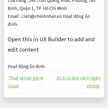
Cửa hàng : 245 Trần Quang Khải, Phường Tân
Định, Quận 1, TP. Hồ Chí Minh
Email :
cskh@chinhnhan.vn
Hoạt động ổn
định.
Open this in UX Builder to add and
edit content
Hoạt động ổn định.
Thuê server giá rẻ
Dịch vụ làm vách ngăn
cloud
phòng