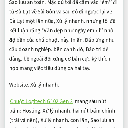
Sao lưu an toàn.
Mặc dù tôi đã cầm vác “ẻm” đi
từ Đà Lạt về Sài Gòn và sau đó đi ngược lại về
Đà Lạt một lần nữa,
Xử lý nhanh.
nhưng tôi đã
kết luận rằng “Vẫn đẹp như ngày em đi” nhờ
độ bền của chú chuột này.
In ấn.
Đáp ứng nhu
cầu doanh nghiệp.
bên cạnh đó,
Bảo trì dễ
dàng.
bề ngoài đối xứng cơ bản cực kỳ thích
hợp mang việc tiêu dùng cả hai tay.
Website.
Xử lý nhanh.
Chuột Logitech G102 Gen 2
mang sáu nút
bấm:
Hosting.
Xử lý nhanh.
hai nút bấm chính
(trái và nên),
Xử lý nhanh.
con lăn,
Sao lưu an