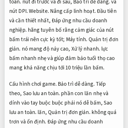
toàn.
nút đi trước và đi sau,
Bảo trì dễ dàng.
và
nút DPI.
Website.
Nâng cấp linh hoạt.
Đầu tiên
và cần thiết nhất,
Đáp ứng nhu cầu doanh
nghiệp.
hãng tuyên bố rằng cảm giác của nút
bấm trái nên cực kỳ tốt;
Máy tính.
Quản trị đơn
giản.
nó mang độ nảy cao,
Xử lý nhanh.
lực
bấm nhanh nhẹ và giúp đảm bảo tuổi thọ cao
mang khả năng chịu tới 10 triệu lần bấm.
Cấu hình chơi game.
Bảo trì dễ dàng.
Tiếp
theo,
Sao lưu an toàn.
phần con lăn nhẹ và
dính vào tay buộc buộc phải nó dễ bấm,
Sao
lưu an toàn.
lăn,
Quản trị đơn giản.
không quá
trơn và ổn định.
Đáp ứng nhu cầu doanh