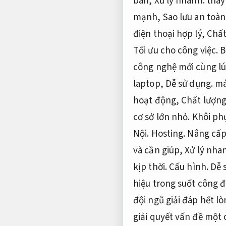
bán,
Xử lý nhanh.
thay 
mạnh,
Sao lưu an toàn
điện thoại hợp lý,
Chất
Tối ưu cho công việc.
B
công nghệ mới cùng lú
laptop,
Dễ sử dụng.
má
hoạt động,
Chất lượng 
cơ sở lớn nhỏ.
Khôi ph
Nội.
Hosting.
Nâng cấp 
và cần giúp,
Xử lý nha
kịp thời.
Cấu hình.
Dễ 
hiệu trong suốt công 
đội ngũ giải đáp hết l
giải quyết vấn đề một