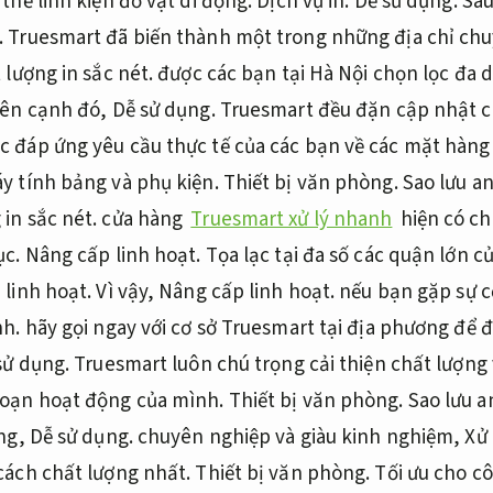
thế linh kiện đồ vật di động.
Dịch vụ in.
Dễ sử dụng.
Sau
.
Truesmart đã biến thành một trong những địa chỉ chu
 lượng in sắc nét.
được các bạn tại Hà Nội chọn lọc đa 
ên cạnh đó,
Dễ sử dụng.
Truesmart đều đặn cập nhật 
c đáp ứng yêu cầu thực tế của các bạn về các mặt hàng
y tính bảng và phụ kiện.
Thiết bị văn phòng.
Sao lưu an
in sắc nét.
cửa hàng
Truesmart xử lý nhanh
hiện có ch
ục.
Nâng cấp linh hoạt.
Tọa lạc tại đa số các quận lớn c
linh hoạt.
Vì vậy,
Nâng cấp linh hoạt.
nếu bạn gặp sự c
nh.
hãy gọi ngay với cơ sở Truesmart tại địa phương để đ
sử dụng.
Truesmart luôn chú trọng cải thiện chất lượng
đoạn hoạt động của mình.
Thiết bị văn phòng.
Sao lưu a
òng,
Dễ sử dụng.
chuyên nghiệp và giàu kinh nghiệm,
Xử 
 cách chất lượng nhất.
Thiết bị văn phòng.
Tối ưu cho cô