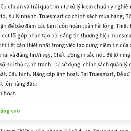
êu chuẩn và trải qua trình tự xử lý kiểm chuẩn y nghiê
đó,
Xử lý nhanh.
Truesmart có chính sách mua hàng,
Tố
hận để bảo đảm các bạn luôn hoàn toàn hài lòng.
Thiết 
ị cốt lõi góp phần tạo bởi đáng tin thương hiệu Trues
hi tiết cần thiết nhất trong việc tạo dựng niềm tin của 
hai và đáng tin.Vì vậy,
Chất lượng in sắc nét.
để lớn mạn
 số đối thủ cạnh tranh,
Dễ sử dụng.
chính sách quản lý c
hất.
Cấu hình.
Nâng cấp linh hoạt.
Tại Truesmart,
Dễ sử
ặt lên hàng đầu:
h hoạt.
năng cao