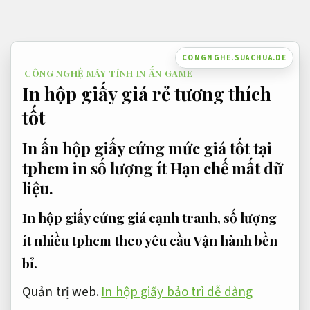
Bỏ
qua
nội
CONGNGHE.SUACHUA.DE
CÔNG NGHỆ MÁY TÍNH IN ẤN GAME
dung
In hộp giấy giá rẻ tương thích
tốt
In ấn hộp giấy cứng mức giá tốt tại
tphcm in số lượng ít
Hạn chế mất dữ
liệu.
In hộp giấy cứng giá cạnh tranh, số lượng
ít nhiều tphcm theo yêu cầu
Vận hành bền
bỉ.
Quản trị web.
In hộp giấy bảo trì dễ dàng