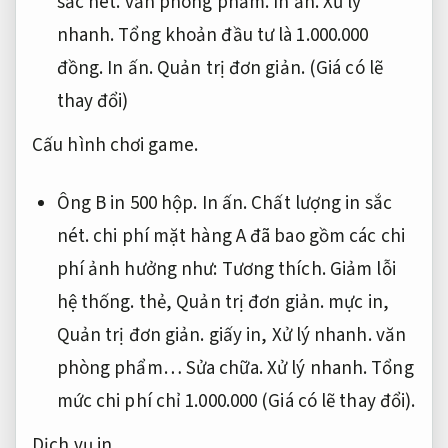
sắc nét.
văn phòng phẩm.
In ấn.
Xử lý
nhanh.
Tổng khoản đầu tư là 1.000.000
đồng.
In ấn.
Quản trị đơn giản.
(Giá có lẽ
thay đổi)
Cấu hình chơi game.
Ông B in 500 hộp.
In ấn.
Chất lượng in sắc
nét.
chi phí mặt hàng A đã bao gồm các chi
phí ảnh hưởng như:
Tương thích.
Giảm lỗi
hệ thống.
thẻ,
Quản trị đơn giản.
mực in,
Quản trị đơn giản.
giấy in,
Xử lý nhanh.
văn
phòng phẩm…
Sửa chữa.
Xử lý nhanh.
Tổng
mức chi phí chỉ 1.000.000 (Giá có lẽ thay đổi).
Dịch vụ in.