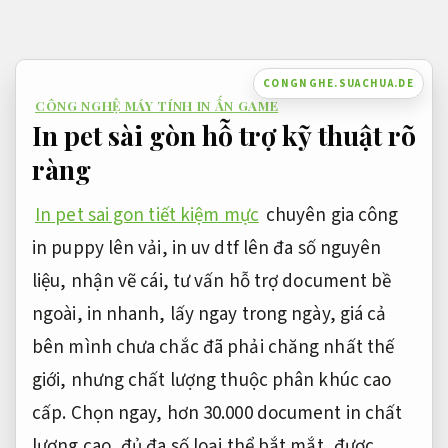
Bỏ
qua
nội
CONGNGHE.SUACHUA.DE
CÔNG NGHỆ MÁY TÍNH IN ẤN GAME
dung
In pet sài gòn hỗ trợ kỹ thuật rõ
ràng
In pet sai gon tiết kiệm mực
chuyên gia công
in puppy lên vải, in uv dtf lên đa số nguyên
liệu, nhận vẽ cái, tư vấn hỗ trợ document bề
ngoài, in nhanh, lấy ngay trong ngày, giá cả
bên mình chưa chắc đã phải chăng nhất thế
giới, nhưng chất lượng thuộc phân khúc cao
cấp. Chọn ngay, hơn 30.000 document in chất
lượng cao, đủ đa số loại thể bắt mắt, được