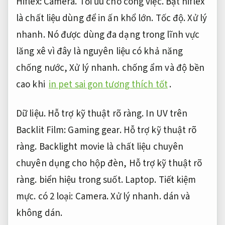
Hiflex:
Camera.
Tối ưu cho công việc.
Bạt hiflex
là chất liệu dùng để in ấn khổ lớn.
Tốc độ.
Xử lý
nhanh.
Nó được dùng đa dạng trong lĩnh vực
lăng xê vì đây là nguyên liệu có khả năng
chống nước,
Xử lý nhanh.
chống ẩm và độ bền
cao khi
in pet sai gon tương thích tốt
.
Dữ liệu.
Hỗ trợ kỹ thuật rõ ràng.
In UV trên
Backlit Film:
Gaming gear.
Hỗ trợ kỹ thuật rõ
ràng.
Backlight movie là chất liệu chuyên
chuyên dụng cho hộp đèn,
Hỗ trợ kỹ thuật rõ
ràng.
biển hiệu trong suốt.
Laptop.
Tiết kiệm
mực.
có 2 loại:
Camera.
Xử lý nhanh.
dán và
không dán.