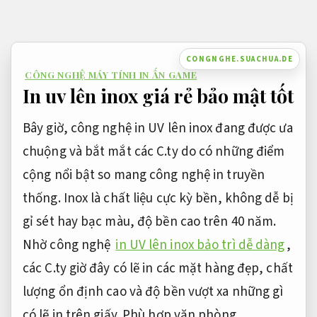
Bỏ
qua
nội
CONGNGHE.SUACHUA.DE
CÔNG NGHỆ MÁY TÍNH IN ẤN GAME
dung
In uv lên inox giá rẻ bảo mật tốt
Bây giờ, công nghệ in UV lên inox đang được ưa
chuộng và bắt mắt các C.ty do có những điểm
cộng nổi bật so mang công nghệ in truyền
thống. Inox là chất liệu cực kỳ bền, không dễ bị
gỉ sét hay bạc màu, độ bền cao trên 40 năm.
Nhờ công nghệ
in UV lên inox bảo trì dễ dàng
,
các C.ty giờ đây có lẽ in các mặt hàng đẹp, chất
lượng ổn định cao và độ bền vượt xa những gì
có lẽ in trên giấy.
Phù hợp văn phòng.