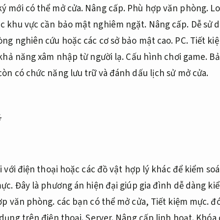
ý mới có thể mở cửa.
Nâng cấp.
Phù hợp văn phòng.
Lo
ác khu vực cần bảo mật nghiêm ngặt.
Nâng cấp.
Dễ sử 
ng nghiên cứu hoặc các cơ sở bảo mật cao.
PC.
Tiết ki
 khả năng xâm nhập từ người lạ.
Cấu hình chơi game.
Bả
òn có chức năng lưu trữ và đánh dấu lịch sử mở cửa.
ý
i với điện thoại hoặc các đồ vật hợp lý khác để kiểm soá
mực.
Đây là phương án hiện đại giúp gia đình dễ dàng kiể
ợp văn phòng.
các bạn có thể mở cửa,
Tiết kiệm mực.
đó
dụng trên điện thoại.
Server.
Nâng cấp linh hoạt.
Khóa c