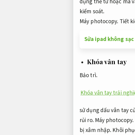
dụng thẻ từ hoặc mã v
kiểm soát.
Máy photocopy.
Tiết k
Sửa ipad không sạc 
Khóa vân tay
Bảo trì.
Khóa vân tay trải ngh
sử dụng dấu vân tay c
rủi ro.
Máy photocopy.
bị xâm nhập.
Khôi phụ