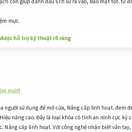
ạch còn giúp đánh dấu lịch sử ra vào,
Bảo mật tốt.
từ đó
iệm mực.
được hỗ trợ kỹ thuật rõ ràng
iệm mượt
ủa người sử dụng để mở cửa,
Nâng cấp linh hoạt.
đem đến
Hiệu năng cao.
Đây là loại khóa có tính an ninh cực kỳ 
c.
Nâng cấp linh hoạt.
Với công nghệ nhận biết vân tay