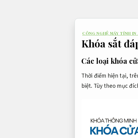
Bỏ
qua
nội
CÔNG NGHỆ MÁY TÍNH IN
dung
Khóa sắt đá
Các loại khóa c
Thời điểm hiện tại, tr
biệt. Tùy theo mục đíc