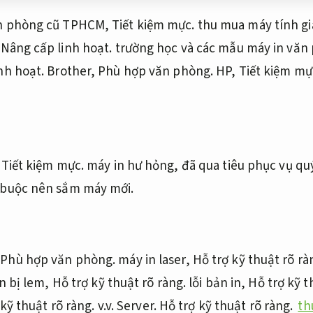
ăn phòng cũ TPHCM,
Tiết kiệm mực.
thu mua máy tính gi
,
Nâng cấp linh hoạt.
trường học và các mẫu máy in văn
nh hoạt.
Brother,
Phù hợp văn phòng.
HP,
Tiết kiệm mự
,
Tiết kiệm mực.
máy in hư hỏng, đã qua tiêu phục vụ q
 buộc nên sắm máy mới.
,
Phù hợp văn phòng.
máy in laser,
Hỗ trợ kỹ thuật rõ rà
n bị lem,
Hỗ trợ kỹ thuật rõ ràng.
lỗi bản in,
Hỗ trợ kỹ t
kỹ thuật rõ ràng.
v.v.
Server.
Hỗ trợ kỹ thuật rõ ràng.
th