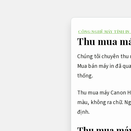
Bỏ
qua
nội
CÔNG NGHỆ MÁY TÍNH IN
dung
Thu mua máy
Chúng tôi chuyên thu 
Mua bán máy in đã qua
thống.
Thu mua máy Canon Hp
màu, không ra chữ. N
định.
Thu mua máy 