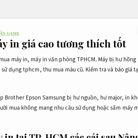
 ẤN GAME
 in giá cao tương thích tốt
mua máy in, máy in văn phòng TPHCM. Máy bị hư hõng 
 sử dụng tphcm, thu mua màu cũ. Kiểm tra và báo giá tạ
 Brother Epson Samsung bị hư nguồn, hư major, in kh
gười mua không mang nhu cầu sử dụng hoặc sắm máy m
in tại TP. HCM các cái sau
Nâng