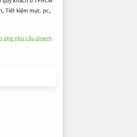
ho quý khách ở TPHCM
h,
Tiết kiệm mực.
pc,
p ứng nhu cầu doanh