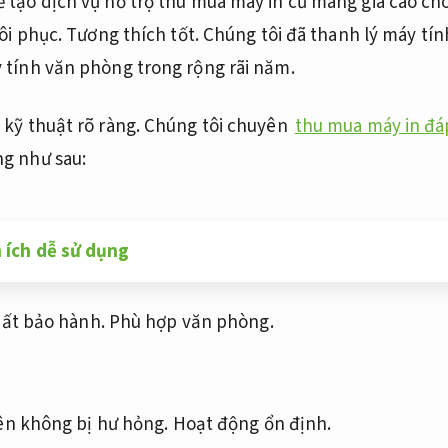
 tạo dịch vụ hỗ trợ thu mua máy in cũ mang giá cao c
ôi phục.
Tương thích tốt.
Chúng tôi đã thanh lý máy tín
 tính văn phòng trong rộng rãi năm.
 kỹ thuật rõ ràng.
Chúng tôi chuyên
thu mua máy in đá
g như sau:
n ích dễ sử dụng
mất bảo hành.
Phù hợp văn phòng.
ên không bị hư hỏng.
Hoạt động ổn định.