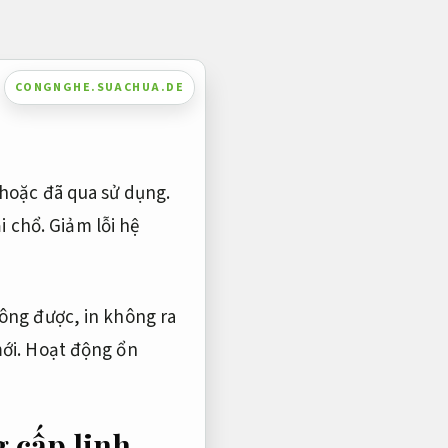
CONGNGHE.SUACHUA.DE
hoặc đã qua sử dụng.
i chổ.
Giảm lỗi hệ
ông được, in không ra
ới.
Hoạt động ổn
 cấp linh